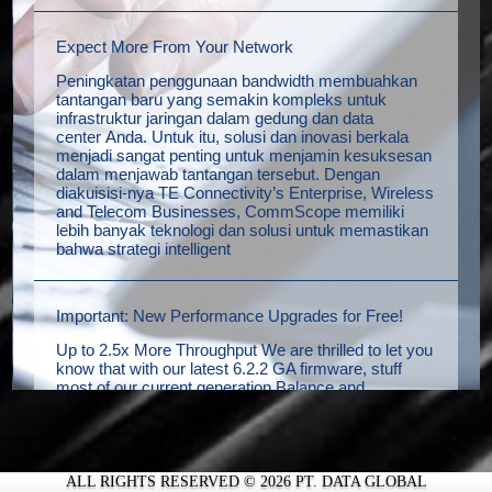
Expect More From Your Network
Peningkatan penggunaan bandwidth membuahkan
tantangan baru yang semakin kompleks untuk
infrastruktur jaringan dalam gedung dan data
center Anda. Untuk itu, solusi dan inovasi berkala
menjadi sangat penting untuk menjamin kesuksesan
dalam menjawab tantangan tersebut. Dengan
diakuisisi-nya TE Connectivity’s Enterprise, Wireless
and Telecom Businesses, CommScope memiliki
lebih banyak teknologi dan solusi untuk memastikan
bahwa strategi intelligent
Important: New Performance Upgrades for Free!
Up to 2.5x More Throughput We are thrilled to let you
know that with our latest 6.2.2 GA firmware, stuff
most of our current generation Balance and
MediaFast models now offer more throughput, story
up to 2.5 times! New Specs Go Public Next Week
We will announce the new ratings
ALL RIGHTS RESERVED © 2026 PT. DATA GLOBAL